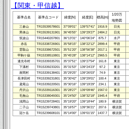
【関東・甲信越】
1/20万
基準点名
基準点コード
緯度[N]
経度[E]
標高[m]
地勢図
三倉山
TR15539578601
37°09′01″
139°57′41″
1916.9
日光
男体山
TR15539131901
36°45′55″
139°29′27″
2484.2
日光
筑波山
TR15440207801
36°13′31″
140°06′24″
875.7
水戸
赤岳
TR15338726901
35°58′15″
138°22′12″
2899.4
甲府
雲取山
TR15338672501
35°51′20″
138°56′38″
2017.1
甲府
甲駒ケ嶽
TR15338510801
35°45′28″
138°14′12″
2965.5
甲府
連光寺村
TR15339335701
35°37′51″
139°27′54″
161.8
東京
下溝村
TR15339233201
35°31′53″
139°24′23″
97.2
東京
座間村
TR15339138401
35°29′25″
139°26′03″
74.9
東京
長津田村
TR15339231801
35°30′42″
139°29′01″
100.4
東京
鳶尾山
TR15339220501
35°30′16″
139°19′29″
234.1
東京
丹沢山
TR15339116301
35°28′27″
139°09′46″
1567.0
東京
毛無山
TR15338049301
35°24′50″
138°32′18″
1945.4
甲府
浅間山
TR15239728401
35°19′20″
139°18′44″
180.9
横須賀
二子山
TR15239743801
35°16′57″
139°36′21″
207.6
横須賀
冠ケ岳
TR15239608101
35°14′00″
139°01′15″
1437.7
横須賀