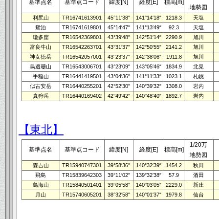
基準点名
基準点コード
緯度[N]
経度[E]
標高[m]
地勢図
利尻山
TR16741613901
45°11′38″
141°14′18″
1218.3
天塩
鴛泊
TR16741619801
45°14′47″
141°13′49″
92.3
天塩
瓊多窟
TR16542369801
43°39′48″
142°51′14″
2290.9
旭川
富良牛山
TR16542263701
43°31′37″
142°50′55″
2141.2
旭川
神女徳岳
TR16542057001
43°23′37″
142°38′06″
1911.8
旭川
烏邉珊山
TR16543006701
43°23′09″
143°05′46″
1834.9
北見
手稲山
TR16441419501
43°04′36″
141°11′33″
1023.1
札幌
似古安岳
TR16440255201
42°52′30″
140°39′32″
1308.0
岩内
真狩岳
TR16440169402
42°49′42″
140°48′40″
1892.7
岩内
【東北】
1/20万
基準点名
基準点コード
緯度[N]
経度[E]
標高[m]
地勢図
森吉山
TR15940747301
39°58′36″
140°32′39″
1454.2
秋田
飛島
TR15839642303
39°11′02″
139°32′38″
57.9
酒田
鳥海山
TR15840501401
39°05′58″
140°03′05″
2229.0
新庄
月山
TR15740605201
38°32′58″
140°01′37″
1979.8
仙台