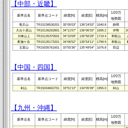
【中部・近畿】
1/20万
基準点名
基準点コード
緯度[N]
経度[E]
標高[m]
地勢図
竜爪山
TR15238530201
35°05′03″
138°24′03″
1040.8
静岡
大台ケ原山
TR15136202801
34°11′07″
136°06′33″
1695.2
伊勢
大峰山上
TR15135370501
34°15′09″
135°56′28″
1719.4
和歌山
釈迦ケ岳
TR15135173201
34°06′52″
135°54′11″
1799.9
和歌山
玉置山
TR15035761601
33°55′36″
135°49′54″
1076.8
田辺
【中国・四国】
1/20万
基準点名
基準点コード
緯度[N]
経度[E]
標高[m]
地勢図
剣山
TR15034602701
33°51′13″
134°05′39″
1955.0
剣山
【九州・沖縄】
1/20万
基準点名
基準点コード
緯度[N]
経度[E]
標高[m]
地勢図