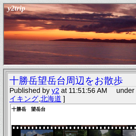
y2trip
十勝岳望岳台周辺をお散歩
Published by
y2
at 11:51:56 AM under 
イキング
,
北海道
]
十勝岳 望岳台