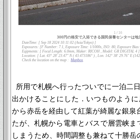
1
/
16
300円の格安で入浴できる国民保養センターは
DateTime: [ Sep 18 2024 10:11:02 (Asia/Tokyo) ]
Exposures: [F Number: 7.1, Exposure Time: 1/1000s, ISO: 80, Exposure Bias:
Eqipments: [ Focal Length: 6.0mm, Maker: RICOH , Model: GR DIGITAL 4 ]
Location: [ Lat. 43° 28' 23.47" N ( 43.473186° ) , Lon. 142° 38' 29.76" E (142
Check the location on the map :
Mapbox
.
所用で札幌へ行ったついでに一泊二
出かけることにした．いつものように
から赤岳を経由して紅葉が綺麗な銀泉
たが、札幌から電車とバスで層雲峡ま
しまうため、時間調整も兼ねて十勝岳