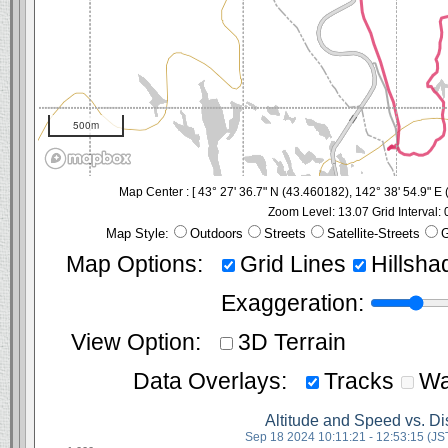
500m
Map Center : [
43° 27' 36.7" N (43.460182), 142° 38' 54.9" E
Zoom Level: 13.07
Grid Interval: 
Map Style:
Outdoors
Streets
Satellite-Streets
G
Map Options:
Grid Lines
Hillsh
Exaggeration:
View Option:
3D Terrain
Data Overlays:
Tracks
Wa
Altitude and Speed vs. D
Sep 18 2024 10:11:21 - 12:53:15 