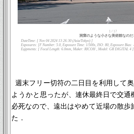
1
/
17
洞窟のような小さな美術館なのだ
DateTime: [ Nov 04 2024 13:26:30 (Asia/Tokyo) ]
Exposures: [F Number: 5.0, Exposure Time: 1/500s, ISO: 80, Exposure Bias: 
Eqipments: [ Focal Length: 6.0mm, Maker: RICOH , Model: GR DIGITAL 4 ]
週末フリー切符の二日目を利用して
ようかと思ったが、連休最終日で交通
必死なので、遠出はやめて近場の散歩
た．