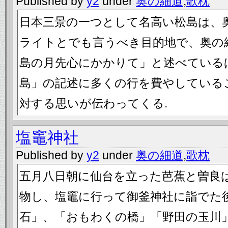
Published by
y2
under
奥の細道
,
歌枕
日本三景の一つとして名高い松島は、
ライトとでも言うべき目的地で、奥の
島の月先心にかかりて」と述べている
島」の記述に多くの行を費やしている
対する思いが伝わってくる.
塩竈神社
Published by
y2
under
奥の細道
,
歌枕
五月八日朝に仙台を立った芭蕉と曽良
物し、塩竈に行って御釜神社に詣でた
石」、「おもわくの橋」「野田の玉川