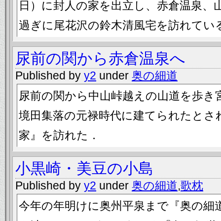
日）に封人の家を出立し、赤倉温泉、
過ぎに尾花沢の鈴木清風宅を訪れてい
尿前の関から赤倉温泉へ
Published by
y2
under
奥の細道
尿前の関から中山峠越えの山道を歩き
境田集落の元禄時代に建てられたとさ
家』を訪れた．
小黒崎・美豆の小島
Published by
y2
under
奥の細道
,
歌枕
今年の年明けに奥州平泉まで『奥の細