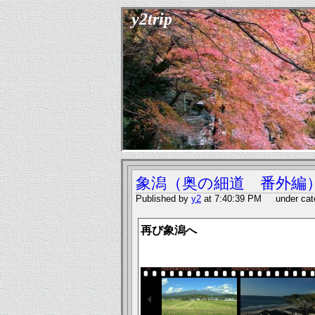
y2trip
象潟（奥の細道 番外編
Published by
y2
at 7:40:39 PM under cat
再び象潟へ