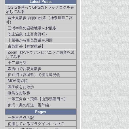
Latest Posts
QGISを使ってGPSのトラックログを表
示してみる
富士見散歩 吾妻山公園（神奈川県二宮
町）
三浦半島の岩礁地帯をお散歩
吹上温泉（上富良野町）
十勝岳から富良野岳を周回
富良野岳【神女徳岳】
Zoom H3-VRでアンビソニック録音を試
してみる
十二湖再訪
森吉山でお花見散歩
伊豆沼（宮城県）で渡り鳥見物
MOA美術館
鳴子峡をお散歩
飛島をお散歩
一等三角点：飛島【山形県酒田市】
象潟（奥の細道 番外編）
Pages
一等三角点の記
使用しているプラグインについて