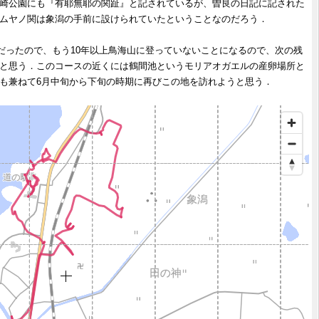
崎公園にも『有耶無耶の関趾』と記されているが、曽良の日記に記された
ムヤノ関は象潟の手前に設けられていたということなのだろう．
月だったので、もう10年以上鳥海山に登っていないことになるので、次の残
と思う．このコースの近くには鶴間池というモリアオガエルの産卵場所と
も兼ねて6月中旬から下旬の時期に再びこの地を訪れようと思う．