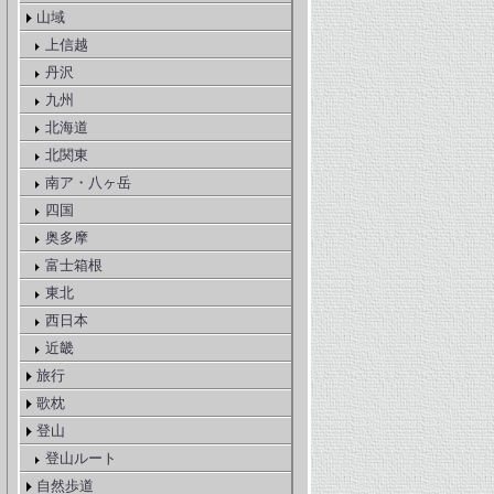
山域
上信越
丹沢
九州
北海道
北関東
南ア・八ヶ岳
四国
奥多摩
富士箱根
東北
西日本
近畿
旅行
歌枕
登山
登山ルート
自然歩道