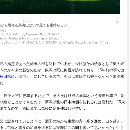
1
/
17
窓から眺める鳥海山はいつ見ても素晴らしい
yo) ]
1/1312s, ISO: 32, Exposure Bias: 0.00Ev]
pple, Model: iPhone SE (3rd generation) ]
 ) , Lon. 139° 54' 21.62" E (139.906006° ) , Altitude: 3.1m, Direction: 48° T]
易の拠点であった酒田の街を訪れているが、今回はその続きとして奥の細
うのが本来の筋なのだが、象潟は既に何度か訪れており、15年前の事では
秋田県にかほ市）』
にしているので、今回は前回立ち寄らなかった象潟橋
た．
2号は、途中大宮に停車するだけで、その次は終点の新潟という最速列車で、新
り継ぐことができるので、新潟以北の日本海側を訪れるには便利だ．JR東
までなので、酒田までは気軽に足を伸ばしやすい．
文に記されているように、酒田の港から東北の方へ歩を進め、山を越え、
る．芭蕉と曽良の足跡を辿るには実際にこの間を歩いて見たかったが、と