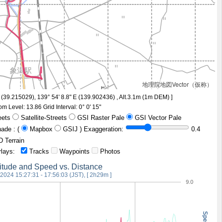
地理院地図Vector（仮称）
N (39.215029), 139° 54' 8.8" E (139.902436)
, Alt.3.1m
(1m DEM)
]
om Level: 13.86
Grid Interval: 0° 0' 15"
eets
Satellite-Streets
GSI Raster Pale
GSI Vector Pale
shade
: (
Mapbox
GSIJ
)
Exaggeration:
0.4
D Terrain
rlays:
Tracks
Waypoints
Photos
titude and Speed vs. Distance
Oct 13 2024 15:27:31 - 17:56:03 (JST), [ 2h29m ]
9.0