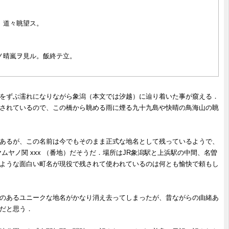
道々眺望ス。

晴嵐ヲ見ル。飯終テ立。

をずぶ濡れになりながら象潟（本文では汐越）に辿り着いた事が窺える．
されているので、この橋から眺める雨に煙る九十九島や快晴の鳥海山の眺
あるが、この名前は今でもそのまま正式な地名として残っているようで、
ムヤノ関 xxx （番地）だそうだ．場所はJR象潟駅と上浜駅の中間、名曽
ような面白い町名が現役で残されて使われているのは何とも愉快で頼もし
のあるユニークな地名がかなり消え去ってしまったが、昔ながらの由緒あ
だと思う．