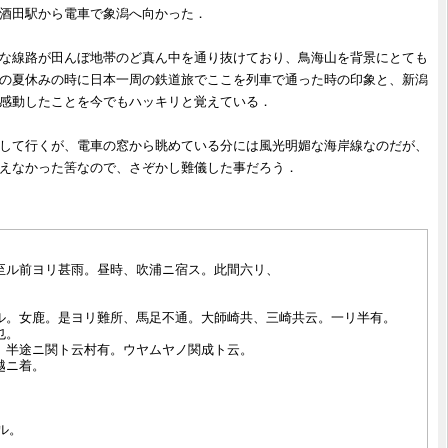
酒田駅から電車で象潟へ向かった．
な線路が田んぼ地帯のど真ん中を通り抜けており、鳥海山を背景にとても
の夏休みの時に日本一周の鉄道旅でここを列車で通った時の印象と、新潟
感動したことを今でもハッキリと覚えている．
して行くが、電車の窓から眺めている分には風光明媚な海岸線なのだが、
えなかった筈なので、さぞかし難儀した事だろう．
ル前ヨリ甚雨。昼時、吹浦ニ宿ス。此間六リ、

ル。女鹿。是ヨリ難所、馬足不通。大師崎共、三崎共云。一リ半有。

。

半途ニ関ト云村有。ウヤムヤノ関成ト云。

ニ着。

。
