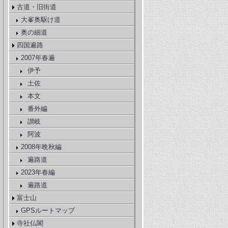
古道・旧街道
大峯奥駆け道
奥の細道
四国遍路
2007年春遍
伊予
土佐
本文
番外編
讃岐
阿波
2008年晩秋編
遍路道
2023年春編
遍路道
富士山
GPSルートマップ
寺社仏閣