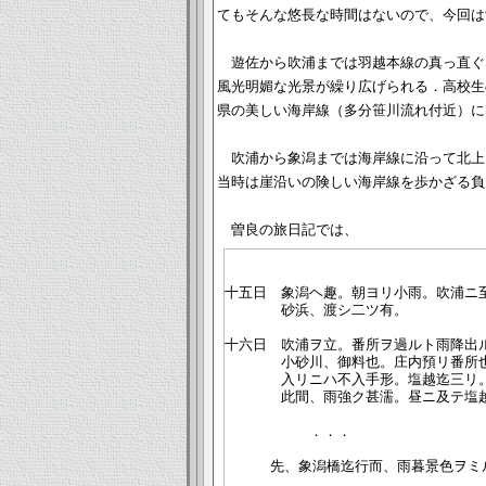
てもそんな悠長な時間はないので、今回は
遊佐から吹浦までは羽越本線の真っ直ぐ
風光明媚な光景が繰り広げられる．高校生
県の美しい海岸線（多分笹川流れ付近）に
吹浦から象潟までは海岸線に沿って北上
当時は崖沿いの険しい海岸線を歩かざる負
曽良の旅日記では、
十五日　象潟ヘ趣。朝ヨリ小雨。吹浦ニ至
　　　　砂浜、渡シ二ツ有。

十六日　吹浦ヲ立。番所ヲ過ルト雨降出
　　　　小砂川、御料也。庄内預リ番所也
　　　　入リニハ不入手形。塩越迄三リ。
　　　　此間、雨強ク甚濡。昼ニ及テ塩越
　　　　　　．．．

 　　　先、象潟橋迄行而、雨暮景色ヲミル