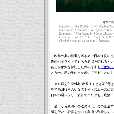
電車の
DateTime: [ Oct 13 2024 15:05:50 (Asia/Tok
Exposures: [F Number: 1.8, Exposure Time: 
Eqipments: [ Focal Length: 4.0mm, Maker: A
Location: [ Lat. 39° 2' 35.15" N ( 39.043097°
Check the location on the map :
Mapbox
.
昨年の奥の細道を巡る旅で日本海側の交
道のハイライトでもある象潟を訪れるとい
あるが象潟を探訪した際の様子も
『象潟（
と九十九島の奥の方を歩いて見ることにし
東京駅を9:12AMに出発するとき31
潟で酒田行きのいなほ３号へズムーズに乗
日本の週末フリー切符のエリアも丁度酒田
酒田から象潟への道のりは、奥の細道本
磯を伝い、砂浜を歩いて象潟へ到着してい