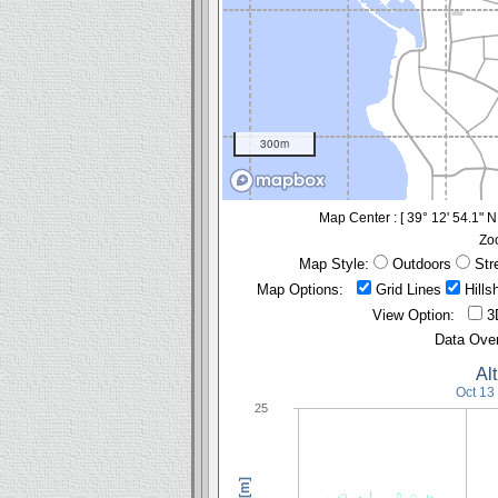
300m
Map Center : [
39° 12' 54.1" 
Zo
Map Style:
Outdoors
Str
Map Options:
Grid Lines
Hill
View Option:
3
Data Ove
Al
25