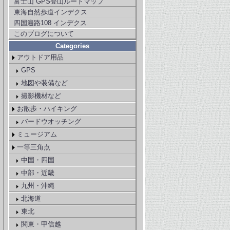
富士山 GPS登山ルートマップ
東海自然歩道インデクス
四国遍路108 インデクス
このブログについて
Categories
アウトドア用品
GPS
地図や装備など
撮影機材など
お散歩・ハイキング
バードウオッチング
ミュージアム
一等三角点
中国・四国
中部・近畿
九州・沖縄
北海道
東北
関東・甲信越