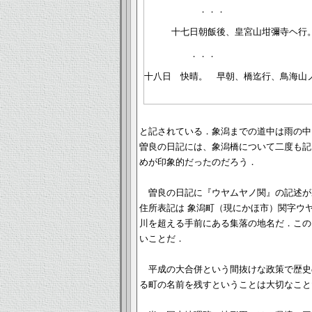
　　　　　　．．．

　　　十七日朝飯後、皇宮山坩彌寺ヘ行。
　　　　　．．．

十八日　快晴。　早朝、橋迄行、鳥海山ノ
と記されている．象潟までの道中は雨の中
曽良の日記には、象潟橋について二度も記
めが印象的だったのだろう．
曽良の日記に『ウヤムヤノ関』の記述が
住所表記は 象潟町（現にかほ市）関字ウヤ
川を超える手前にある集落の地名だ．この
いことだ．
平成の大合併という間抜けな政策で歴史
る町の名前を残すということは大切なこと