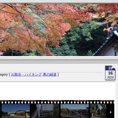
）
10
16
egory [
お散歩・ハイキング
,
奥の細道
]
2024