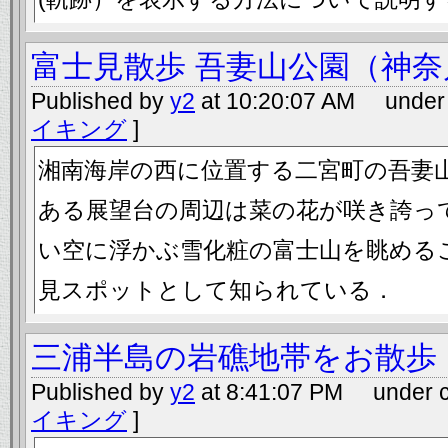
富士見散歩 吾妻山公園（神
Published by
y2
at 10:20:07 AM under 
イキング
]
湘南海岸の西に位置する二宮町の吾妻山
ある展望台の周辺は菜の花が咲き誇っ
い空に浮かぶ雪化粧の富士山を眺める
見スポットとして知られている．
三浦半島の岩礁地帯をお散歩
Published by
y2
at 8:41:07 PM under c
イキング
]