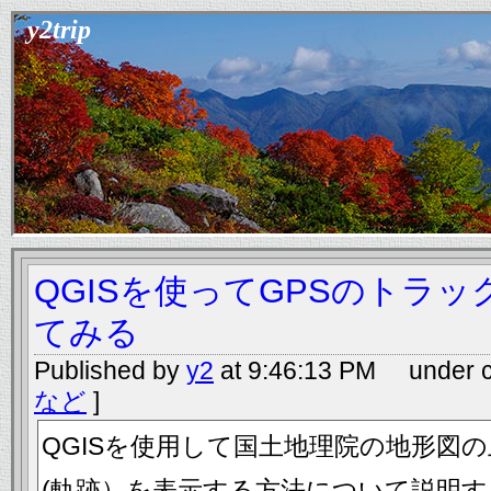
y2trip
QGISを使ってGPSのトラ
てみる
Published by
y2
at 9:46:13 PM under c
など
]
QGISを使用して国土地理院の地形図
(軌跡）を表示する方法について説明す