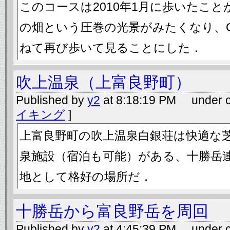
このコースは2010年1月に歩いたこ
の畑という圧巻の光景がみたくなり、
ねて再び歩いて見ることにした．
吹上温泉（上富良野町）
Published by
y2
at 8:18:19 PM under c
イキング
]
上富良野町の吹上温泉白銀荘は快適な
泉施設（宿泊も可能）がある、十勝岳
地として格好の場所だ．
十勝岳から富良野岳を周回
Published by
y2
at 4:45:39 PM under c